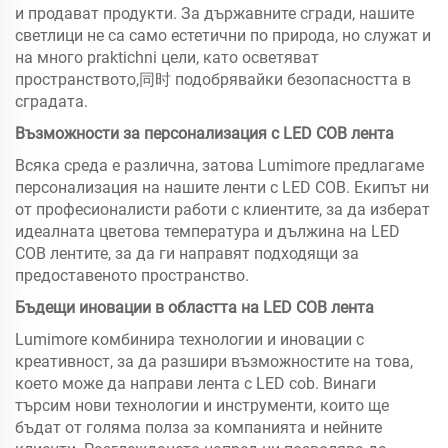
и продават продукти. За държавните сгради, нашите
светлици не са само естетични по природа, но служат и
на много praktichni цели, като осветяват
пространството,同时 подобрявайки безопасността в
сградата.
Възможности за персонализация с LED COB лента
Всяка среда е различна, затова Lumimore предлагаме
персонализация на нашите ленти с LED COB. Екипът ни
от професионалисти работи с клиентите, за да изберат
идеалната цветова температура и дължина на LED
COB лентите, за да ги направят подходящи за
предоставеното пространство.
Бъдещи иновации в областта на LED COB лента
Lumimore комбинира технологии и иновации с
креативност, за да разшири възможностите на това,
което може да направи лента с LED cob. Винаги
търсим нови технологии и инструменти, които ще
бъдат от голяма полза за компанията и нейните