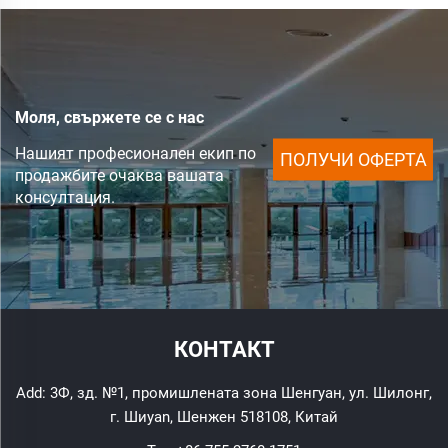
Моля, свържете се с нас
Нашият професионален екип по
ПОЛУЧИ ОФЕРТА
продажбите очаква вашата
консултация.
КОНТАКТ
Add: 3Ф, зд. №1, промишлената зона Шенгуан, ул. Шилонг,
г. Шиyan, Шенжен 518108, Китай