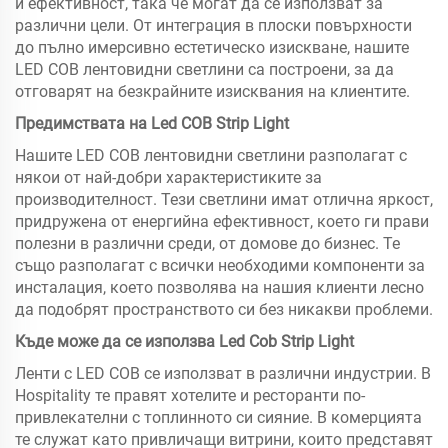
и ефективност, така че могат да се използват за
различни цели. От интеграция в плоски повърхности
до пълно имерсивно естетическо изискване, нашите
LED COB лентовидни светлини са построени, за да
отговарят на безкрайните изисквания на клиентите.
Предимствата на Led COB Strip Light
Нашите LED COB лентовидни светлини разполагат с
някои от най-добри характеристиките за
производителност. Тези светлини имат отлична яркост,
придружена от енергийна ефективност, което ги прави
полезни в различни среди, от домове до бизнес. Те
също разполагат с всички необходими компоненти за
инсталация, което позволява на нашия клиенти лесно
да подобрят пространството си без никакви проблеми.
Къде може да се използва Led Cob Strip Light
Ленти с LED COB се използват в различни индустрии. В
Hospitality те правят хотелите и ресторанти по-
привлекателни с топлинното си сияние. В комерцията
те служат като привличащи витрини, които представят