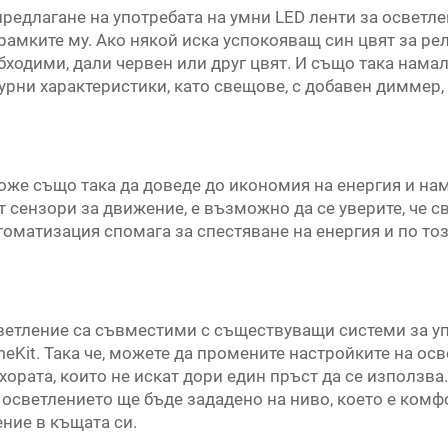
редлагане на употребата на умни LED ленти за осветле
амките му. Ако някой иска успокояващ син цвят за релак
обходими, дали червен или друг цвят. И също така нама
урни характеристики, като свещове, с добавен диммер,
оже също така да доведе до икономия на енергия и нам
т сензори за движение, е възможно да се уверите, че 
томатизация спомага за спестяване на енергия и по то
ветление са съвместими с съществуващи системи за уп
omeKit. Така че, можете да промените настройките на о
 хората, които не искат дори един пръст да се използва
 осветлението ще бъде зададено на ниво, което е комфо
ение в къщата си.