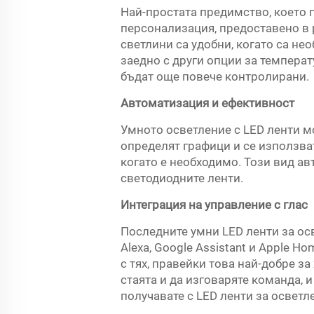
Най-простата предимство, което п
персонализация, предоставено в р
светлини са удобни, когато са не
заедно с други опции за температ
бъдат още повече контролирани.
Автоматизация и ефективност
Умното осветление с LED ленти м
определят графици и се използва
когато е необходимо. Този вид ав
светодиодните ленти.
Интеграция на управление с глас
Последните умни LED ленти за ос
Alexa, Google Assistant и Apple H
с тях, правейки това най-добре за
стаята и да изговаряте команда, и
получавате с LED ленти за осветл