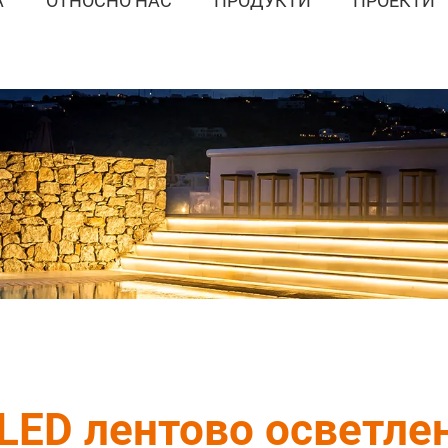
А
ОТНОСНО НАС
ПРОДУКТИ
ПРОЕКТИ
LED лентово осветл