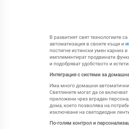
В развитият свят технологиите са
автоматизация в своите къщи и
и
постигне истински умен карниз и 
имплементират продвинати функц
и подобряват удобството и естети
Интеграция с системи за домашн
Има много домашни автоматични с
Светлините могат да се включват 
приложени чрез вграден персонал
дома, което позволява на потреб
изключване на светодиодни ленти
По-голям контрол и персонализа