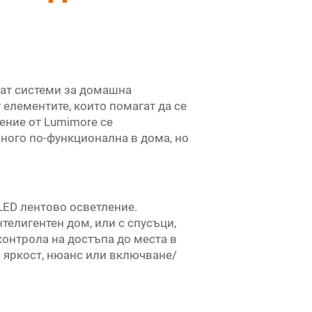
ират системи за домашна
т елементите, които помагат да се
ение от Lumimore се
ного по-функционална в дома, но
LED лентово осветление.
телигентен дом, или с спусъци,
контрола на достъпа до места в
о яркост, нюанс или включване/