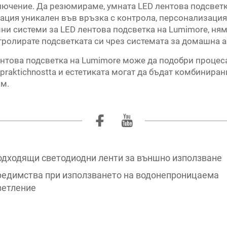
лючение. Да резюмираме, умната LED лентова подсветка
ция уникален във връзка с контрола, персонализация
ни системи за LED лентова подсветка на Lumimore, ня
нтролирате подсветката си чрез системата за домашна 
лентова подсветка на Lumimore може да подобри проце
praktichnostta и естетиката могат да бъдат комбинирани
ом.
одходящи светодиодни ленти за външно използване
редимства при използването на водонепроницаема
ветление