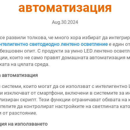
автоматизация
Aug.30.2024
 се развили толкова, че много хора избират да интегр
нтелигентно светодиодно лентено осветление
е един о
безшовен опит. С продукти за умно LED лентено осветл
ии, които не само правят домашната автоматизация м
ката на цялата среда.
а автоматизация
истеми, които могат да се използват с интелигентно 
и изключват от смартфони, включени в системите за ин
изиран скрипт. Тези функции ограничават обхвата на 
ителите да контролират настройките на светлината кат
 от разстояние.
ция на използването