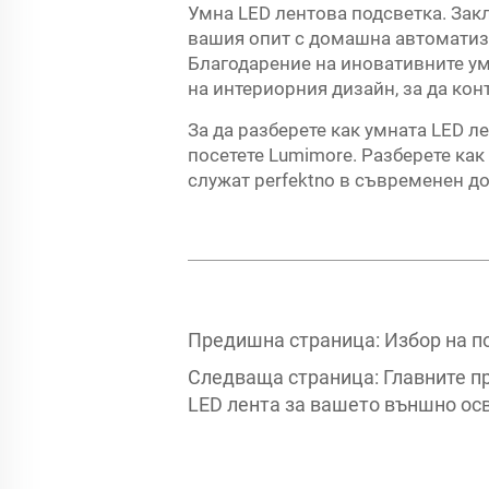
Умна LED лентова подсветка. Зак
вашия опит с домашна автоматиза
Благодарение на иновативните ум
на интериорния дизайн, за да ко
За да разберете как умната LED 
посетете Lumimore. Разберете как 
служат perfektno в съвременен д
Предишна страница:
Избор на п
Следваща страница:
Главните п
LED лента за вашето външно ос