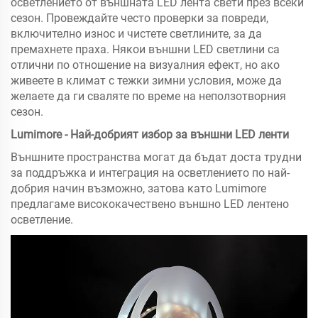
осветлението от външната LED лента свети през всеки
сезон. Провеждайте често проверки за повреди,
включително износ и чистете светлините, за да
премахнете праха. Някои външни LED светлини са
отлични по отношение на визуалния ефект, но ако
живеете в климат с тежки зимни условия, може да
желаете да ги сваляте по време на неползотворния
сезон.
Lumimore - Най-добрият избор за външни LED ленти
Външните пространства могат да бъдат доста трудни
за поддръжка и интеграция на осветлението по най-
добрия начин възможно, затова като Lumimore
предлагаме висококачествено външно LED лентено
осветление.