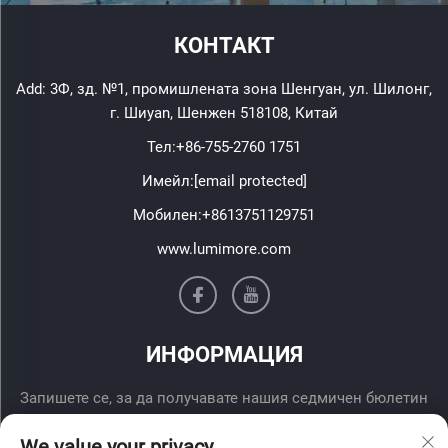
КОНТАКТ
Add: 3Ф, зд. №1, промишлената зона Шенгуан, ул. Шилонг,
г. Шиyan, Шенжен 518108, Китай
Тел:
+86-755-2760 1751
Имейл:
[email protected]
Мобилен:
+8613751129751
www.lumimore.com
ИНФОРМАЦИЯ
Запишете се, за да получавате нашия седмичен бюлетин
We value your privacy