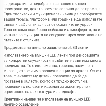
за декоративни подобрения за вашия външен
пространство, докато времето започва да се променя.
Един творчески и функционален начин да преобразите
вашия тераса, платформа или градина е да използвате
външни LED ленти за част от сезонните ви украси.
Това не само подобрява пейзажа и атмосферата, но и
изпълнява функцията на сигурност чрез осветяване на
пътеките и стъпките.
Предимства на външно осветление с LED ленти
Използването на външни LED ленти при декорацията
за конкретни случайности и събития навън има много
предимства. То е икономично, траевно, налично в
много цветове и има различни опции за яркост. Освен
това, гъвкавият му дизайн позволява да бъде
поставен в области, които са трудно достъпни,
правейки го полезен и идеален за акцентиране и
оцветяване на архитектура и ландшафт.
Креативни начини за използване на външно LED
лентено осветление