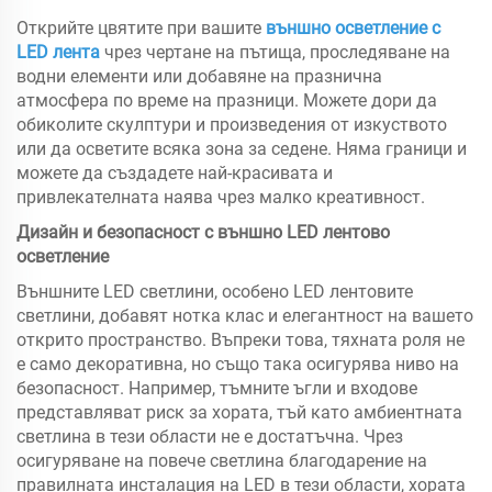
Открийте цвятите при вашите
външно осветление с
LED лента
чрез чертане на пътища, проследяване на
водни елементи или добавяне на празнична
атмосфера по време на празници. Можете дори да
обиколите скулптури и произведения от изкуството
или да осветите всяка зона за седене. Няма граници и
можете да създадете най-красивата и
привлекателната наява чрез малко креативност.
Дизайн и безопасност с външно LED лентово
осветление
Външните LED светлини, особено LED лентовите
светлини, добавят нотка клас и елегантност на вашето
открито пространство. Въпреки това, тяхната роля не
е само декоративна, но също така осигурява ниво на
безопасност. Например, тъмните ъгли и входове
представляват риск за хората, тъй като амбиентната
светлина в тези области не е достатъчна. Чрез
осигуряване на повече светлина благодарение на
правилната инсталация на LED в тези области, хората