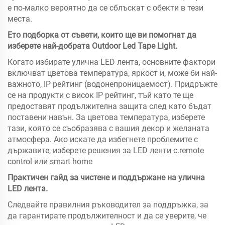
е по-малко вероятно да се сблъскат с обекти в тези
места.
Ето подборка от съвети, които ще ви помогнат да
изберете най-добрата Outdoor Led Tape Light.
Когато избирате улична LED лента, основните фактори
включват цветова температура, яркост и, може би най-
важното, IP рейтинг (водонепроницаемост). Придръжте
се на продукти с висок IP рейтинг, тъй като те ще
предоставят продължителна защита след като бъдат
поставени навън. За цветова температура, изберете
тази, която се съобразява с вашия декор и желаната
атмосфера. Ако искате да избегнете проблемите с
държавите, изберете решения за LED ленти с.remote
control или smart home
Практичен гайд за чистене и поддържане на улична
LED лента.
Следвайте правилния ръководител за поддръжка, за
да гарантирате продължителност и да се уверите, че