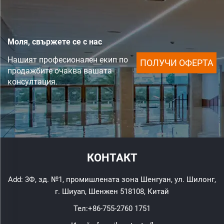
Моля, свържете се с нас
Нашият професионален екип по
ПОЛУЧИ ОФЕРТА
продажбите очаква вашата
консултация.
КОНТАКТ
Add: 3Ф, зд. №1, промишлената зона Шенгуан, ул. Шилонг,
г. Шиyan, Шенжен 518108, Китай
Тел:
+86-755-2760 1751