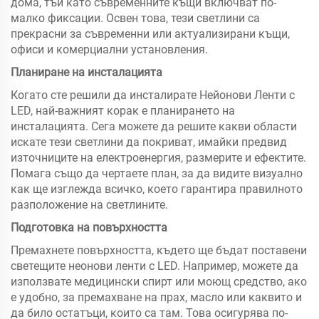
дома, тъй като съвременните къщи включват по-
малко фиксации. Освен това, тези светлини са
прекрасни за съвременни или актуализирани къщи,
офиси и комерциални установления.
Планиране на инсталацията
Когато сте решили да инсталирате Нейонови Ленти с
LED, най-важният корак е планирането на
инсталацията. Сега можете да решите какви области
искате тези светлини да покриват, имайки предвид
източниците на електроенергия, размерите и ефектите.
Помага също да чертаете план, за да видите визуално
как ще изглежда всичко, което гарантира правилното
разположение на светлините.
Подготовка на повърхността
Премахнете повърхността, където ще бъдат поставени
светещите неонови ленти с LED. Например, можете да
използвате медицински спирт или моющ средство, ако
е удобно, за премахване на прах, масло или каквито и
да било остатъци, които са там. Това осигурява по-