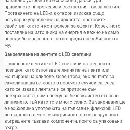
напаялно устройство е способно да осигури
правилното напрежение и съответния ток за лентите.
Поставянето на LED-и в отвори изисква също
регуларно управление на яркостта, цветовите
свойства, както и контролери за ефекти. Коректното
поставяне на източника на енергия е важно не само
поради безопасността, но и поради операбилността
му.
Закрепяване на лентите с LED светлини
Прикрепете лентите с LED светлини на желаната
позиция, като използвате липнателна лента или
монтиране на клипове. Освен това, ако лентите са
самолипнащи се, което в повечето случаи са, след
като се извади лентата и се притисне към
повърхността, няма повод за безпокойство относно
липненето, тъй като то е много силно. За закриване ще
е необходима употребата на гъвкави и флексibili LED
ленти, които лесно се изкривяват, но не разрушават
вътрешните гъвкави компоненти, които са упаковани
вътре.