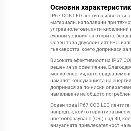
Основни характеристик
IP67 COB LED ленти са известни 
материали, използвани при тяхнот
ултравиолетови, анти-киселинни и
сурови условия на открито, без д
Освен това двуслойният FPC, изп
гъвкавостта, което допринася за 
Високата ефективност на IP67 COB
решения за осветление. Благодар
малко енергия, като същевременно
намалят консумацията на енергия
допринася за по-ниски оперативн
намаляване на общото потреблени
Освен това IP67 COB LED лентите 
напредък, който гарантира високо
цветообразуване (CRI) над 80, кое
визуалната привлекателност на в