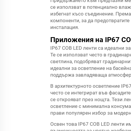
Придържането към предпазни мерк
се използват в потенциално влажн
избегнат късо съединение. Према
компоненти, за да предотвратите 
инсталация.
Приложения на IP67 CO
IP67 COB LED ленти са идеални з
Те се използват често в градинар
светлина, подобряват градинарнит
идеални за осветление на басейн
поддържа завладяваща атмосфер
В архитектурното осветление IP67
често се интегрират във фасадите
се открояват през нощта. Тези ле
осветление с минимална консумац
прави популярен избор за модерн
Освен това IP67 COB LED ленти и
възможността за цветно изображе