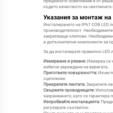
прецизното осветление е от реша
където качеството на светлината
Указания за монтаж на 
Инсталирането на IP67 COB LED л
производителност. Необходимите 
закрепващи клипове. Необходими 
и допълнителни компоненти за пр
За да инсталирате правилно LED л
Измерване и рязане:
Измерва се 
избегне увреждане на веригата.
Пригответе повърхността:
Изчист
сцепление.
Прикрепете лентата:
Закрепете ле
Свържете проводниците:
Използв
захранването, като се гарантира
Изпробвайте инсталацията:
Преди
регулирате съответно.