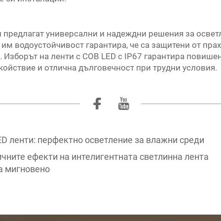
и предлагат универсални и надеждни решения за осветл
м водоустойчивост гарантира, че са защитени от прах 
. Изборът на ленти с COB LED с IP67 гарантира повиш
койствие и отлична дълговечност при трудни условия.
ED ленти: перфектно осветление за влажни среди
чните ефекти на интелигентната светлинна лента
а мигновено