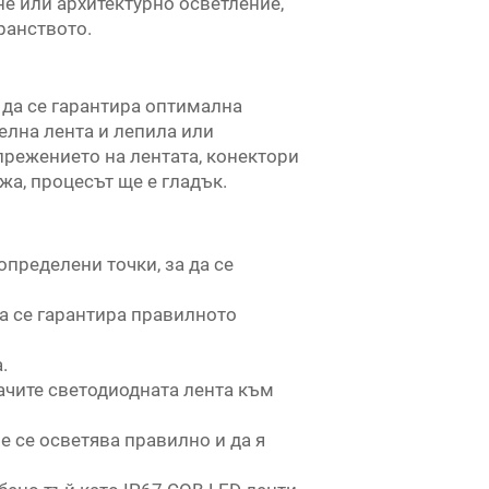
е или архитектурно осветление,
ранството.
 да се гарантира оптимална
елна лента и лепила или
прежението на лентата, конектори
а, процесът ще е гладък.
пределени точки, за да се
да се гарантира правилното
.
ачите светодиодната лента към
че се осветява правилно и да я