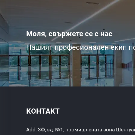
Моля, свържете се с нас
Нашият професионален екип по
КОНТАКТ
Add: 3Ф, зд. №1, промишлената зона Шенгуан,