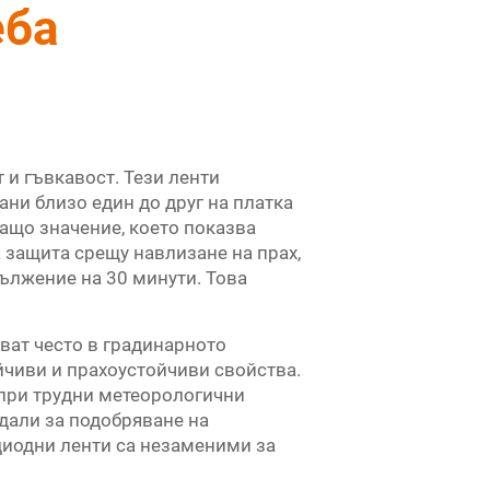
еба
 и гъвкавост. Тези ленти
ани близо един до друг на платка
ващо значение, което показва
а защита срещу навлизане на прах,
дължение на 30 минути. Това
ват често в градинарното
йчиви и прахоустойчиви свойства.
 при трудни метеорологични
дали за подобряване на
диодни ленти са незаменими за