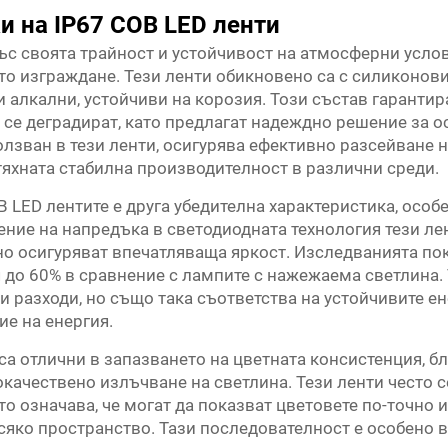
и на IP67 COB LED ленти
със своята трайност и устойчивост на атмосферни усл
о изграждане. Тези ленти обикновено са с силиконови 
 алкални, устойчиви на корозия. Този състав гарантира
а се деградират, като предлагат надеждно решение за 
олзван в тези ленти, осигурява ефективно разсейване 
тяхната стабилна производителност в различни среди.
 LED лентите е друга убедителна характеристика, особ
ение на напредъка в светодиодната технология тези ле
 осигуряват впечатляваща яркост. Изследванията показ
 до 60% в сравнение с лампите с нажежаема светлина.
и разходи, но също така съответства на устойчивите е
е на енергия.
са отлични в запазването на цветната консистенция, б
качествено излъчване на светлина. Тези ленти често с
то означава, че могат да показват цветовете по-точно и
сяко пространство. Тази последователност е особено 