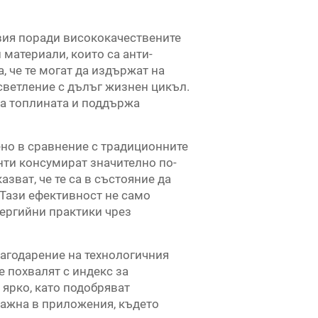
овия поради висококачествените
материали, които са анти-
, че те могат да издържат на
осветление с дълъг жизнен цикъл.
на топлината и поддържа
ено в сравнение с традиционните
нти консумират значително по-
ват, че те са в състояние да
 Тази ефективност не само
нергийни практики чрез
лагодарение на технологичния
е похвалят с индекс за
 ярко, като подобряват
важна в приложения, където