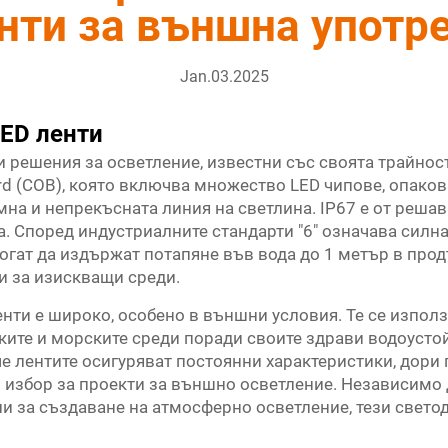
нти за външна употр
Jan.03.2025
LED ленти
 решения за осветление, известни със своята трайност
rd (COB), която включва множество LED чипове, опаков
мна и непрекъсната линия на светлина. IP67 е от реша
а. Според индустриалните стандарти "6" означава силн
 могат да издържат потапяне във вода до 1 метър в про
и за изискващи среди.
нти е широко, особено в външни условия. Те се използ
еките и морските среди поради своите здрави водоусто
че лентите осигуряват постоянни характеристики, дори
н избор за проекти за външно осветление. Независимо 
ли за създаване на атмосферно осветление, тези свето