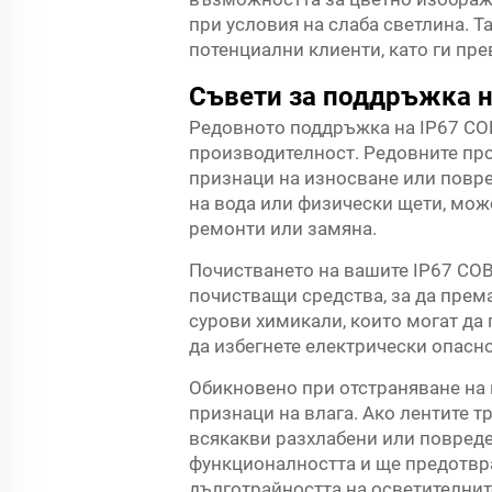
при условия на слаба светлина. 
потенциални клиенти, като ги пре
Съвети за поддръжка н
Редовното поддръжка на IP67 COB
производителност. Редовните про
признаци на износване или повре
на вода или физически щети, мож
ремонти или замяна.
Почистването на вашите IP67 COB
почистващи средства, за да прем
сурови химикали, които могат да 
да избегнете електрически опасно
Обикновено при отстраняване на 
признаци на влага. Ако лентите т
всякакви разхлабени или повред
функционалността и ще предотвр
дълготрайността на осветителнит