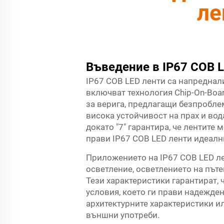
ле
Въведение в IP67 COB 
IP67 COB LED ленти са напреднали
включват технология Chip-On-Boa
за верига, предлагащи безпробле
висока устойчивост на прах и вод
докато "7" гарантира, че лентите
прави IP67 COB LED ленти идеалн
Приложението на IP67 COB LED ле
осветление, осветлението на път
Тези характеристики гарантират, 
условия, което ги прави надежде
архитектурните характеристики и
външни употреби.