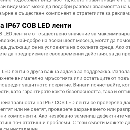
Тази видимост може да подобри разпознаваемостта на 
върне в съществен компонент в стратегиите за реклама
а IP67 COB LED ленти
 LED ленти е от съществено значение за максимизиран
верки, най-добре на всеки шест месеца, могат да помо
да, дължащи се на условията на околната среда. Ако 
ете да предприемете своевременни действия, за да п
 LED ленти е друга важна задача за поддръжка. Изпол
ахнете внимателно мръсотията или остатъците от повър
повредят защитното покритие. Винаги почиствайте, ког
сти, като гарантирате както безопасността, така и оп
неизправности на IP67 COB LED ленти се проверява д
рептят или не светят, проверете захранването или раз
ени компоненти. Ако незабавно замениш дефектните ч
атиш по-нататъшни проблеми. С тези съвети можете д
е си инсталации.