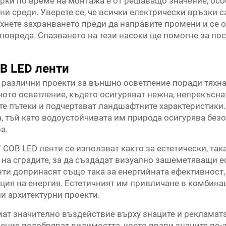
и по време на монтажа е от решаващо значение, особ
и среди. Уверете се, че всички електрически връзки са
хнете захранването преди да направите промени и се 
повреда. Спазването на тези насоки ще помогне за пос
B LED ленти
а различни проекти за външно осветление поради тяхна
ното осветление, където осигуряват нежна, непрекъсна
е пътеки и подчертават ландшафтните характеристики. 
а, тъй като водоустойчивата им природа осигурява бе
а.
 COB LED ленти се използват както за естетически, так
 на сградите, за да създадат визуално зашеметяващи е
нти допринасят също така за енергийната ефективност,
ия на енергия. Естетичният им привличане в комбина
и архитектурни проекти.
мат значително въздействие върху знаците и рекламата
ние подобряват видимостта, което прави знаците по-