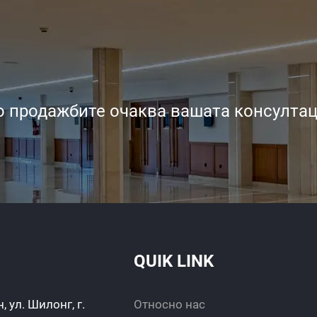
 продажбите очаква вашата консултац
QUIK LINK
 ул. Шилонг, г.
Относно нас