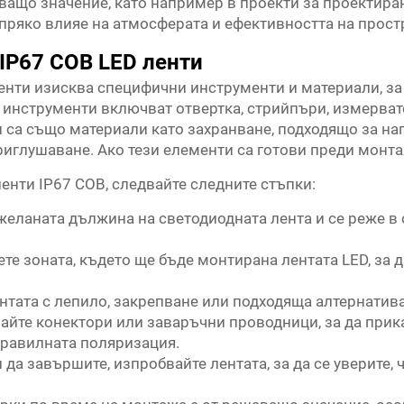
ващо значение, като например в проекти за проектиран
 пряко влияе на атмосферата и ефективността на прост
IP67 COB LED ленти
енти изисква специфични инструменти и материали, за
инструменти включват отвертка, стрийпъри, измерват
са също материали като захранване, подходящо за на
иглушаване. Ако тези елементи са готови преди монтаж
енти IP67 COB, следвайте следните стъпки:
желаната дължина на светодиодната лента и се реже в о
ете зоната, където ще бъде монтирана лентата LED, за 
нтата с лепило, закрепване или подходяща алтернатива
айте конектори или заваръчни проводници, за да прик
 правилната поляризация.
 да завършите, изпробвайте лентата, за да се уверите, 