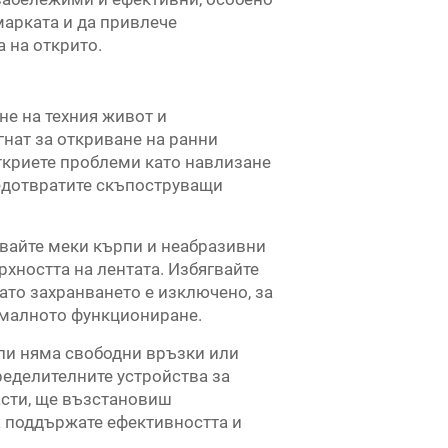
марката и да привлече
 на открито.
е на техния живот и
гнат за откриване на ранни
откриете проблеми като навлизане
редотвратите скъпоструващи
звайте меки кърпи и неабразивни
хността на лентата. Избягвайте
ато захранването е изключено, за
тималното функциониране.
али няма свободни връзки или
пределителните устройства за
асти, ще възстановиш
а поддържате ефективността и