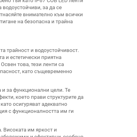
ено тъй като IP67 COB LED ленти
 водоустойчиви, за да се
отнасяйте внимателно към всички
тигане на безопасна и трайна
та трайност и водоустойчивост.
та и естетически приятна
Освен това, тези ленти са
зопасност, като същевременно
а и за функционални цели. Те
фекти, което прави структурите да
 като осигуряват адекватно
ция с функционалността им ги
. Високата им яркост и
забележими и ефективни, особено