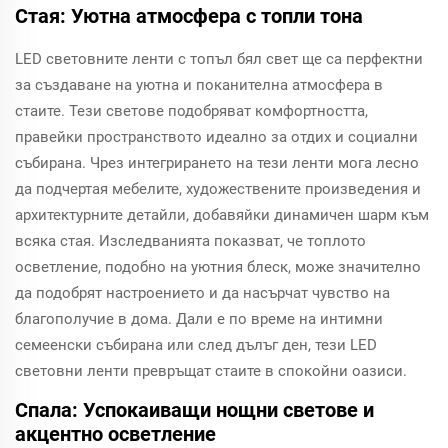
Стая: Уютна атмосфера с топли тона
LED световните ленти с топъл бял свет ще са перфектни
за създаване на уютна и поканителна атмосфера в
стаите. Тези светове подобряват комфортността,
правейки пространството идеално за отдих и социални
събирана. Чрез интегрирането на тези ленти мога лесно
да подчертая мебелите, художествените произведения и
архитектурните детайли, добавяйки динамичен шарм към
всяка стая. Изследванията показват, че топлото
осветление, подобно на уютния блеск, може значително
да подобрят настроението и да насърчат чувство на
благополучие в дома. Дали е по време на интимни
семеенски събирана или след дълъг ден, тези LED
световни ленти превръщат стаите в спокойни оазиси.
Спала: Успокаиващи нощни светове и
акцентно осветление