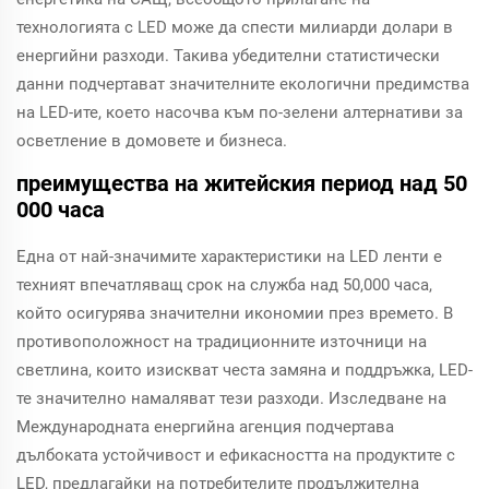
технологията с LED може да спести милиарди долари в
енергийни разходи. Такива убедителни статистически
данни подчертават значителните екологични предимства
на LED-ите, което насочва към по-зелени алтернативи за
осветление в домовете и бизнеса.
преимущества на житейския период над 50
000 часа
Една от най-значимите характеристики на LED ленти е
техният впечатляващ срок на служба над 50,000 часа,
който осигурява значителни икономии през времето. В
противоположност на традиционните източници на
светлина, които изискват честа замяна и поддръжка, LED-
те значително намаляват тези разходи. Изследване на
Международната енергийна агенция подчертава
дълбоката устойчивост и ефикасността на продуктите с
LED, предлагайки на потребителите продължителна