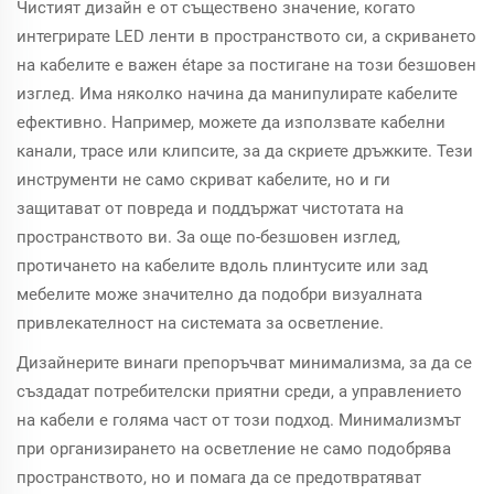
Чистият дизайн е от съществено значение, когато
интегрирате LED ленти в пространството си, а скриването
на кабелите е важен étape за постигане на този безшовен
изглед. Има няколко начина да манипулирате кабелите
ефективно. Например, можете да използвате кабелни
канали, трасе или клипсите, за да скриете дръжките. Тези
инструменти не само скриват кабелите, но и ги
защитават от повреда и поддържат чистотата на
пространството ви. За още по-безшовен изглед,
протичането на кабелите вдоль плинтусите или зад
мебелите може значително да подобри визуалната
привлекателност на системата за осветление.
Дизайнерите винаги препоръчват минимализма, за да се
създадат потребителски приятни среди, а управлението
на кабели е голяма част от този подход. Минимализмът
при организирането на осветление не само подобрява
пространството, но и помага да се предотвратяват