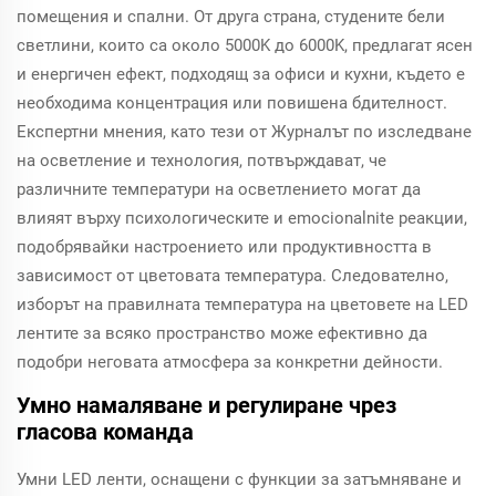
помещения и спални. От друга страна, студените бели
светлини, които са около 5000K до 6000K, предлагат ясен
и енергичен ефект, подходящ за офиси и кухни, където е
необходима концентрация или повишена бдителност.
Експертни мнения, като тези от Журналът по изследване
на осветление и технология, потвърждават, че
различните температури на осветлението могат да
влияят върху психологическите и emocionalnite реакции,
подобрявайки настроението или продуктивността в
зависимост от цветовата температура. Следователно,
изборът на правилната температура на цветовете на LED
лентите за всяко пространство може ефективно да
подобри неговата атмосфера за конкретни дейности.
Умно намаляване и регулиране чрез
гласова команда
Умни LED ленти, оснащени с функции за затъмняване и