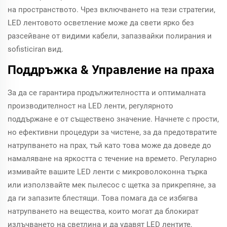
на пространството. Чрез включването на тези стратегии,
LED лентовото осветление може да свети ярко без
разсейване от видими кабели, запазвайки полирания и
sofisticiran вид.
Поддръжка & Управление на праха
За да се гарантира продължителността и оптималната
производителност на LED ленти, регулярното
поддържане е от съществено значение. Начнете с прости,
но ефективни процедури за чистене, за да предотвратите
натрупването на прах, тъй като това може да доведе до
намаляване на яркостта с течение на времето. Регуларно
измивайте вашите LED ленти с микроволоконна търка
или използвайте мек пылесос с щетка за прикрепяне, за
да ги запазите блестящи. Това помага да се избягва
натрупването на вещества, които могат да блокират
излъчването на светлина и да удавят LED лентите,