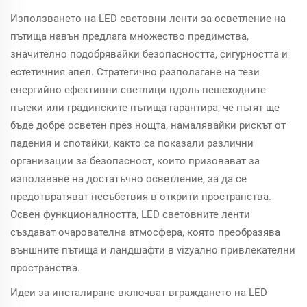
Използването на LED световни ленти за осветление на
пътища навън предлага множество предимства,
значително подобрявайки безопасността, сигурността и
естетичния апел. Стратегично разполагане на тези
енергийно ефективни светлици вдоль пешеходните
пътеки или градинските пътища гарантира, че пътят ще
бъде добре осветен през нощта, намалявайки рискът от
падения и спотайки, както са показали различни
организации за безопасност, които призовават за
използване на достатъчно осветление, за да се
предотвратяват несъбствия в открити пространства.
Освен функционалността, LED световните ленти
създават очарователна атмосфера, която преобразява
външните пътища и ландшафти в vizуално привлекателни
пространства.
Идеи за инсталиране включват вграждането на LED