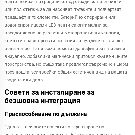
ленти по края на градините, под оградителни ръчилки
или под стъпки, за да насочват пътеките и подчертаят
ландшафтните елементи. Батерийно оперирани или
водонепроницаеми LED ленти са оптимални за
преодоляване на различни метеорологични условия,
което ги прави прочути решения за нуждите от външно
осветление. Те не само помогат да дефинират пътеките
визуално, добавяйки магически притouch към външните
пространства, но също така предлагат съвременен шарм
през нощта, усилваейки общия естетичен вид на вашата
градина или двор.
Совети за инсталиране за
безшовна интеграция
Приспособяване по дължина
Една от ключовите аспекти за гарантиране на
безпроблемна интеграция на LED световни ленти във