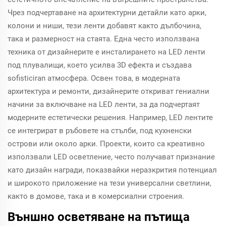
Чрез подчертаване на архитектурни детайли като арки,
колони и ниши, тези ленти добавят както дълбочина,
така и размерност на стаята. Една често използвана
техника от дизайнерите е инсталирането на LED ленти
под плувалищи, което усилва 3D ефекта и създава
sofisticiran атмосфера. Освен това, в модерната
архитектура и ремонти, дизайнерите откриват гениални
начини за включване на LED ленти, за да подчертаят
модерните естетически решения. Например, LED лентите
се интегрират в ръбовете на стълби, под кухненски
острови или около арки. Проекти, които са креативно
използвали LED осветление, често получават признание
като дизайн награди, показвайки неразкрития потенциал
и широкото приложение на тези универсални светлини,
както в домове, така и в комерсиални строения.
Външно осветяване на пътища