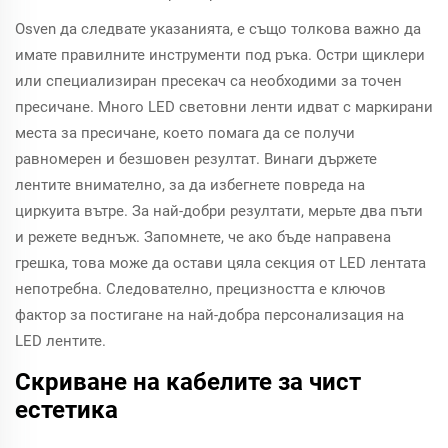
Osven да следвате указанията, е също толкова важно да
имате правилните инструменти под ръка. Остри щиклери
или специализиран пресекач са необходими за точен
пресичане. Много LED световни ленти идват с маркирани
места за пресичане, което помага да се получи
равномерен и безшовен резултат. Винаги държете
лентите внимателно, за да избегнете повреда на
циркуита вътре. За най-добри резултати, мерьте два пъти
и режете веднъж. Запомнете, че ако бъде направена
грешка, това може да остави цяла секция от LED лентата
непотребна. Следователно, прецизността е ключов
фактор за постигане на най-добра персонализация на
LED лентите.
Скриване на кабелите за чист
естетика