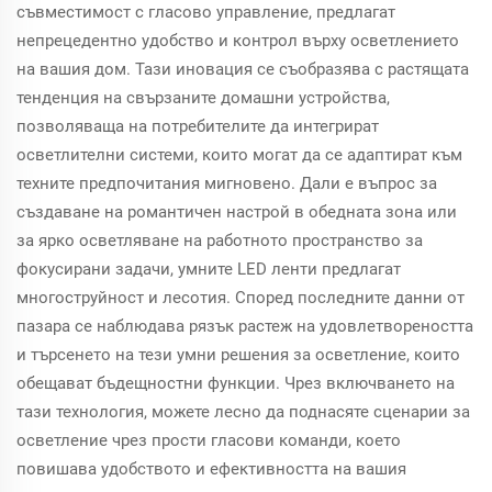
съвместимост с гласово управление, предлагат
непрецедентно удобство и контрол върху осветлението
на вашия дом. Тази иновация се съобразява с растящата
тенденция на свързаните домашни устройства,
позволяваща на потребителите да интегрират
осветлителни системи, които могат да се адаптират към
техните предпочитания мигновено. Дали е въпрос за
създаване на романтичен настрой в обедната зона или
за ярко осветляване на работното пространство за
фокусирани задачи, умните LED ленти предлагат
многоструйност и лесотия. Според последните данни от
пазара се наблюдава рязък растеж на удовлетвореността
и търсенето на тези умни решения за осветление, които
обещават бъдещностни функции. Чрез включването на
тази технология, можете лесно да поднасяте сценарии за
осветление чрез прости гласови команди, което
повишава удобството и ефективността на вашия