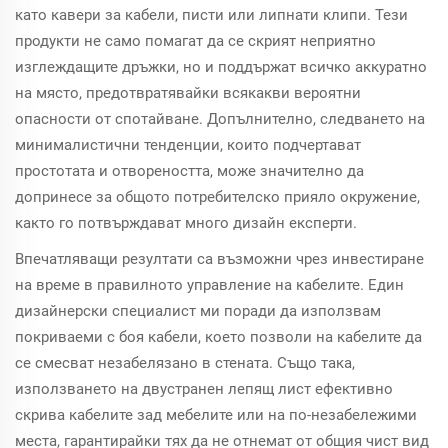
като кавери за кабели, писти или липнати клипи. Тези
продукти не само помагат да се скрият неприятно
изглеждащите дръжки, но и поддържат всичко аккуратно
на място, предотвратявайки всякакви вероятни
опасности от спотайване. Допълнително, следването на
минималистични тенденции, които подчертават
простотата и отвореността, може значително да
допринесе за общото потребителско прияло окружение,
както го потвърждават много дизайн експерти.
Впечатляващи резултати са възможни чрез инвестиране
на време в правилното управление на кабелите. Един
дизайнерски специалист ми поради да използвам
покриваеми с боя кабели, което позволи на кабелите да
се смесват незабелязано в стената. Също така,
използването на двустранен лепящ лист ефективно
скрива кабелите зад мебелите или на по-незабележими
места, гарантирайки тях да не отнемат от общия чист вид