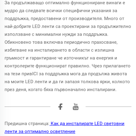
За продължаващо оптимално функциониране винаги е
мудро да следвате всички специфични указания за
поддръжка, предоставени от производителя. Много от
най-добрите LED ленти са проектирани за продължително
използване с минимални нужди за поддръжка.
Обикновено това включва периодично прахосване,
избягване на инсталирането в области с излишна
гръмкост и гарантиране че източникът на енергия и
контролерите функционират правилно. Чрез прилагането
на тези привICI за поддръжка мога да продължа живота
на моите LED ленти и да ги запазя толкова ярки, колкото
през деня, когато бяха първоначално инсталирани.
Предишна страница:
Как да инсталирате LED световни
ленти за оптимално осветление