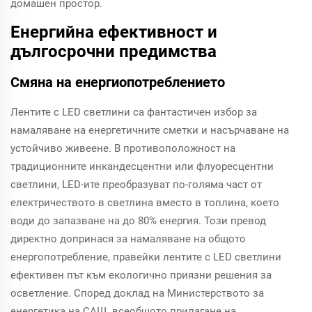
домашен простор.
Енергийна ефективност и
дългосрочни предимства
Смяна на енергиопотреблението
Лентите с LED светлини са фантастичен избор за
намаляване на енергетичните сметки и насърчаване на
устойчиво живеене. В противоположност на
традиционните инкандесцентни или флуоресцентни
светлини, LED-ите преобразуват по-голяма част от
електричеството в светлина вместо в топлина, което
води до запазване на до 80% енергия. Този превод
директно допринася за намаляване на общото
енергопотребление, правейки лентите с LED светлини
ефективен път към екологично приязни решения за
осветление. Според доклад на Министерството за
енергетика на САЩ, всеобщото прилагане на