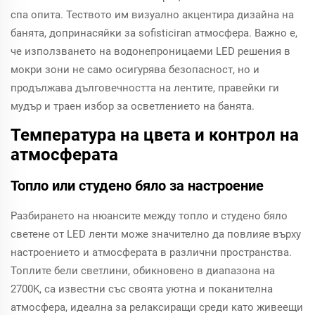
спа опита. Теството им визуално акцентира дизайна на
банята, допринасяйки за sofisticiran атмосфера. Важно е,
че използването на водонепроницаеми LED решения в
мокри зони не само осигурява безопасност, но и
продължава дълговечността на лентите, правейки ги
мудър и траен избор за осветлението на банята.
Температура на цвета и контрол на
атмосферата
Топло или студено бяло за настроение
Разбирането на нюансите между топло и студено бяло
светене от LED ленти може значително да повлияе върху
настроението и атмосферата в различни пространства.
Топлите бели светлини, обикновено в диапазона на
2700K, са известни със своята уютна и поканителна
атмосфера, идеална за релаксиращи среди като живеещи