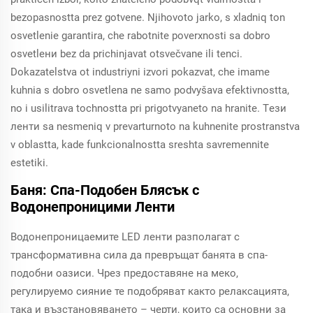
bezopasnostta prez gotvene. Njihovoto jarko, s xladniq ton
osvetlenie garantira, che rabotnite poverxnosti sa dobro
osvetlени bez da prichinjavat otsvečvane ili tenci.
Dokazatelstva ot industriyni izvori pokazvat, che imame
kuhnia s dobro osvetlena ne samo podvyšava efektivnostta,
no i usilitrava tochnostta pri prigotvyaneto na hranite. Tези
ленти sa nesmeniq v prevarturnoto na kuhnenite prostranstva
v oblastta, kade funkcionalnostta sreshta savremennite
estetiki.
Баня: Спа-Подобен Блясък с
Водонепроницими Ленти
Водонепроницаемите LED ленти разполагат с
трансформативна сила да превръщат банята в спа-
подобни оазиси. Чрез предоставяне на меко,
регулируемо сияние те подобряват както релаксацията,
така и възстановяването – черти, които са основни за