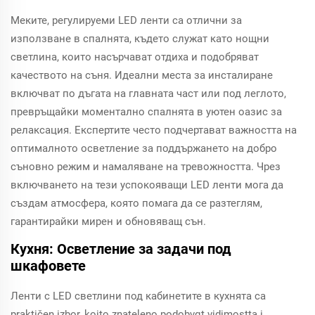
Меките, регулируеми LED ленти са отлични за
използване в спалнята, където служат като нощни
светлина, които насърчават отдиха и подобряват
качеството на съня. Идеални места за инсталиране
включват по дъгата на главната част или под леглото,
превръщайки моментално спалнята в уютен оазис за
релаксация. Експертите често подчертават важността на
оптималното осветление за поддържането на добро
съновно режим и намаляване на тревожността. Чрез
включването на тези успокояващи LED ленти мога да
създам атмосфера, която помага да се разтеглям,
гарантирайки мирен и обновяващ сън.
Кухня: Осветление за задачи под
шкафовете
Ленти с LED светлини под кабинетите в кухнята са
praktičen izbor, koito znateleno podobvqt vidimostta i