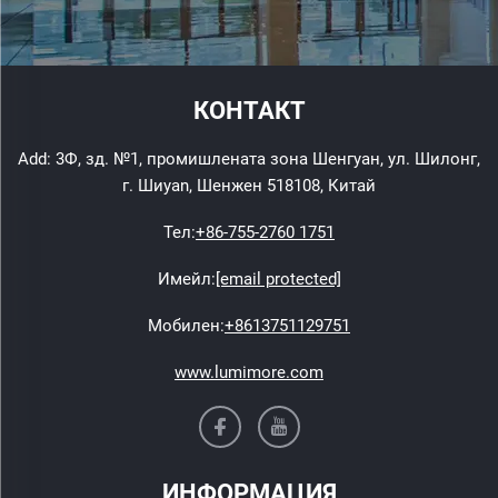
КОНТАКТ
Add: 3Ф, зд. №1, промишлената зона Шенгуан, ул. Шилонг,
г. Шиyan, Шенжен 518108, Китай
Тел:
+86-755-2760 1751
Имейл:
[email protected]
Мобилен:
+8613751129751
www.lumimore.com
ИНФОРМАЦИЯ