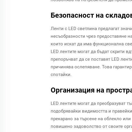
Безопасност на складо
Ленти с LED светлина предлагат знач
несъобразности чрез предоставяне на
които искат да има функционална све
LED лентите могат да бъдат скрити вд
препоръчват да се поставят LED ленти
причинява ослепяване. Това гарантир
спотайки.
Организация на простр
LED лентите могат да преобразуват тъ
подобрявайки видимостта и правейки 
прекарано за търсене на облекло или
повишено задоволство от своите орг