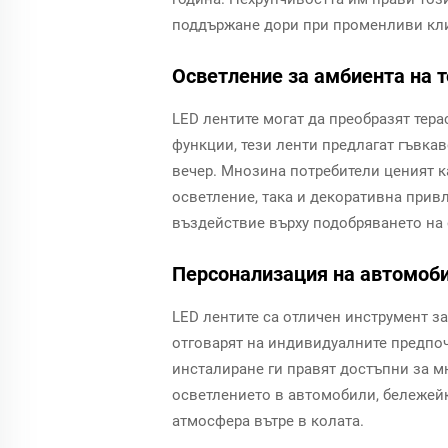
поддържане дори при променливи кл
Осветление за амбиента на т
LED лентите могат да преобразят тера
функции, тези ленти предлагат гъвка
вечер. Мнозина потребители ценият 
осветление, така и декоративна прив
въздействие върху подобряването на
Персонализация на автомоби
LED лентите са отличен инструмент з
отговарят на индивидуалните предпоч
инсталиране ги правят достъпни за м
осветлението в автомобили, бележейк
атмосфера вътре в колата.