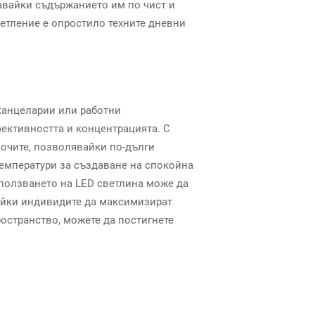
тавайки съдържанието им по чист и
етление е опростило техните дневни
канцеларии или работни
фективността и концентрацията. С
 очите, позволявайки по-дълги
температури за създаване на спокойна
зползването на LED светлина може да
айки индивидите да максимизират
ространство, можете да постигнете