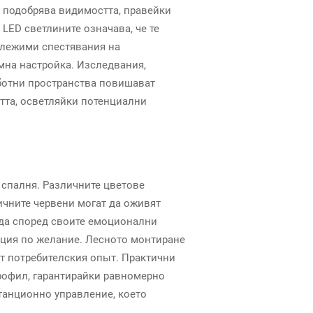
о подобрява видимостта, правейки
 LED светлините означава, че те
бележими спестявания на
емна настройка. Изследвания,
аботни пространства повишават
стта, осветляйки потенциални
 спалня. Различните цветове
ичните червени могат да оживят
еда според своите емоционални
ация по желание. Лесното монтиране
т потребителския опыт. Практични
рофил, гарантирайки равномерно
танционно управление, което