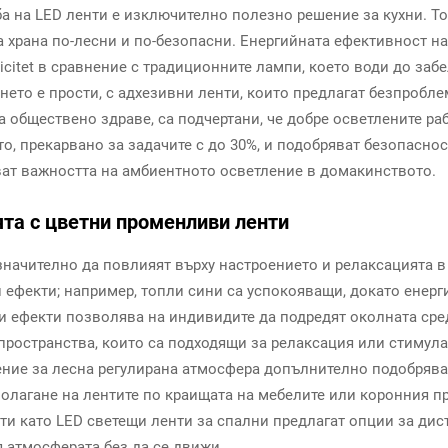
а на LED ленти е изключително полезно решение за кухни. Т
а храна по-лесни и по-безопасни. Енергийната ефективност на
icitet в сравнение с традиционните лампи, което води до за
нето е прости, с адхезивни ленти, които предлагат безпробл
 обществено здраве, са подчертани, че добре осветлените р
о, прекарвано за задачите с до 30%, и подобряват безопасно
ват важността на амбиентното осветление в домакинството.
ята с цветни променливи ленти
значително да повлияят върху настроението и релаксацията в
ефекти; например, топли сини са успокояващи, докато енерг
зи ефекти позволява на индивидите да подредят околната ср
пространства, които са подходящи за релаксация или стимул
ение за лесна регулирана атмосфера допълнително подобрява
олагане на лентите по краищата на мебелите или коронния п
ти като LED светещи ленти за спални предлагат опции за дис
 атмосферата без да се движи.