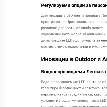
Регулируеми опции за персо
Диммиращите LED ленти предлагат без
пространство. Чрез позволяване на р
различни дейности, от слабо осветен
управление като мобилни апликации и
диммиращите LEDs допринасят за енер
съответствие с екологични и икономи
Иновации в Outdoor и 
Водонепроницаеми Ленти за
Водонепроницаемите LED ленти са от
гарантира безопасност и естетика. Те
персонализират градините си, като п
условия и продължителност, тези LED
година. Нехрупчивостта им прави тоз