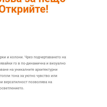
 Открийте!
арки и колони. Чрез подчертаването на
зявайки го в по-динамична и визуално
ване на уникалните архитектурни
 топли тона за уютно чувство или
зи версатилност позволява на
осветлението.