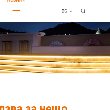
НОВИНИ
BG
олзва за нещо