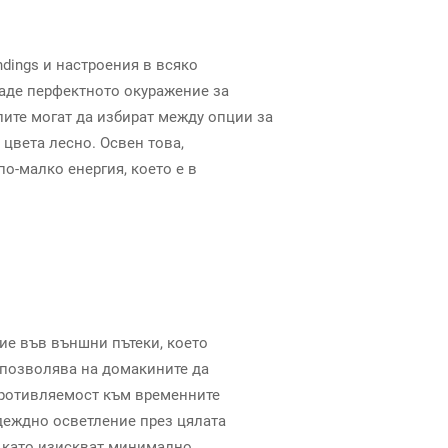
dings и настроения в всяко
даде перфектното окуражение за
лите могат да избират между опции за
цвета лесно. Освен това,
о-малко енергия, което е в
ие във външни пътеки, което
о позволява на домакините да
противляемост към временните
деждно осветление през цялата
й като изискват минимално