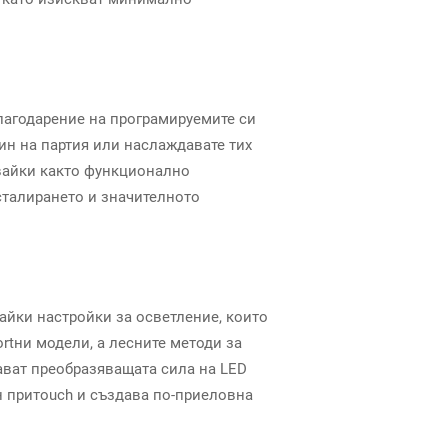
Благодарение на програмируемите си
ин на партия или наслаждавате тих
вайки както функционално
сталирането и значителното
айки настройки за осветление, които
rtни модели, а лесните методи за
ават преобразяващата сила на LED
н притouch и създава по-приеловна