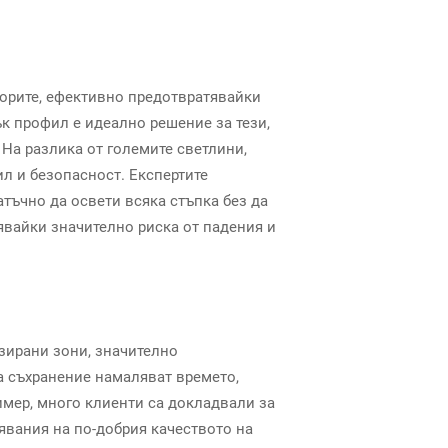
торите, ефективно предотвратявайки
к профил е идеално решение за тези,
На разлика от големите светлини,
ил и безопасност. Експертите
атъчно да освети всяка стъпка без да
явайки значително риска от падения и
изирани зони, значително
а съхранение намаляват времето,
мер, много клиенти са докладвали за
вания на по-добрия качеството на