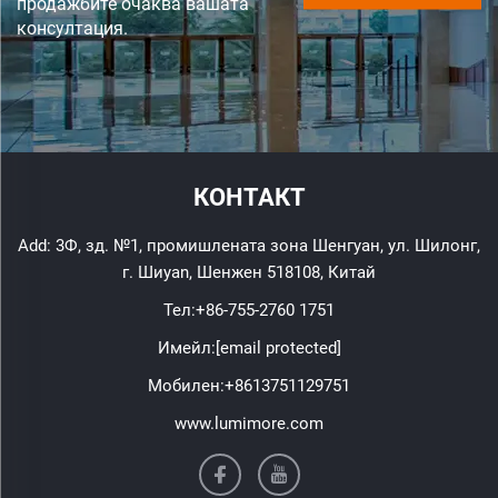
продажбите очаква вашата
консултация.
КОНТАКТ
Add: 3Ф, зд. №1, промишлената зона Шенгуан, ул. Шилонг,
г. Шиyan, Шенжен 518108, Китай
Тел:
+86-755-2760 1751
Имейл:
[email protected]
Мобилен:
+8613751129751
www.lumimore.com